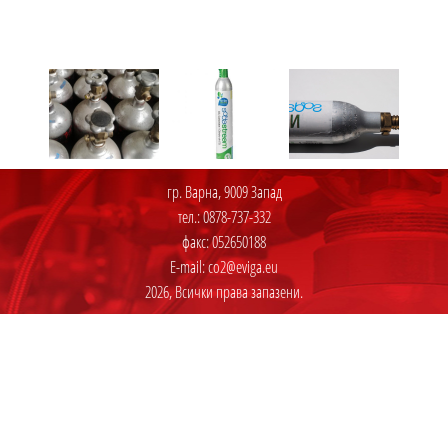
гр. Варна, 9009 Запад
тел.: 0878-737-332
факс: 052650188
E-mail:
co2@eviga.eu
2026, Всички права запазени.