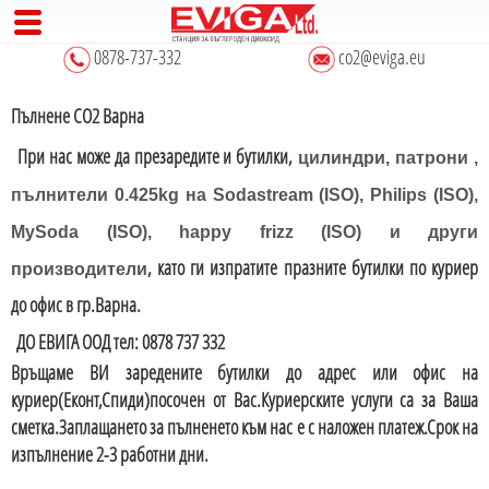
0878-737-332
co2@eviga.eu
Пълнене СО2 Варна
При нас може да презаредите и бутилки,
цилиндри, патрони ,
пълнители 0.425kg на Sodastream (ISO), Philips (ISO),
MySoda (ISO), happy frizz (ISO) и други
, като ги изпратите празните бутилки по куриер
производители
до офис в гр.Варна.
ДО ЕВИГА ООД тел: 0878 737 332
Връщаме ВИ заредените бутилки до адрес или офис на
куриер(Еконт,Спиди)посочен от Вас.Куриерските услуги са за Ваша
сметка.Заплащането за пълненето към нас е с наложен платеж.Срок на
изпълнение 2-3 работни дни.